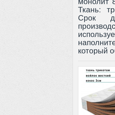
монолит 
Ткань: т
Срок д
произв
исполь
наполни
который о