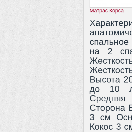
Матрас Корса
Характе
анатоми
спальное
на 2 сп
Жесткос
Жесткос
Высота 2
до 10 л
Средняя
Сторона Б
3 см Осн
Кокос 3 с