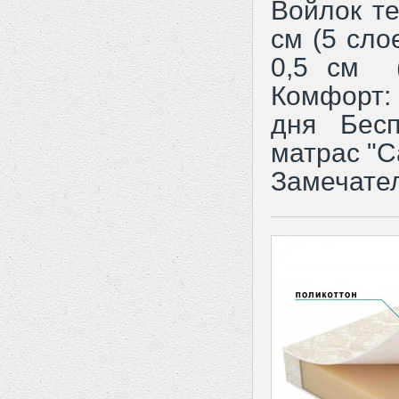
Войлок те
см (5 сло
0,5 см (
Комфорт: 
дня Бесп
матрас "Са
Замечател