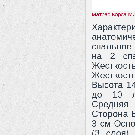
Матрас Корса М
Характе
анатоми
спальное
на 2 сп
Жесткос
Жесткос
Высота 1
до 10 л
Средняя
Сторона Б
3 см Осно
(3 слоя)