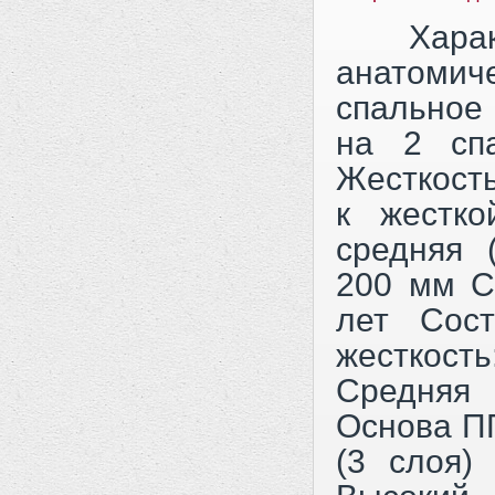
Характе
анатоми
спальное
на 2 сп
Жесткость
к жестко
средняя 
200 мм С
лет Сос
жесткос
Средняя
Основа ПП
(3 слоя)