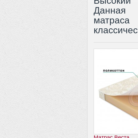
Высокий
Данная 
матрас
классичес
Матрас Веста