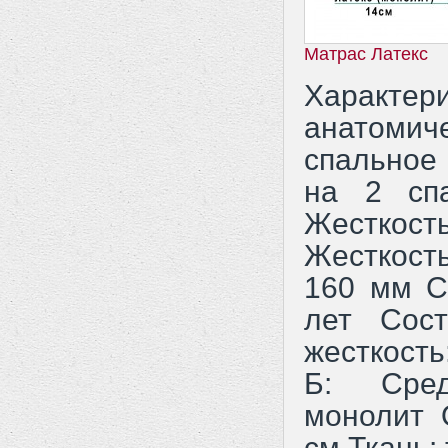
Матрас Латекс
Характе
анатоми
спальное
на 2 сп
Жесткос
Жесткость
160 мм С
лет Сос
жесткост
Б: Сред
монолит 
см Ткань: