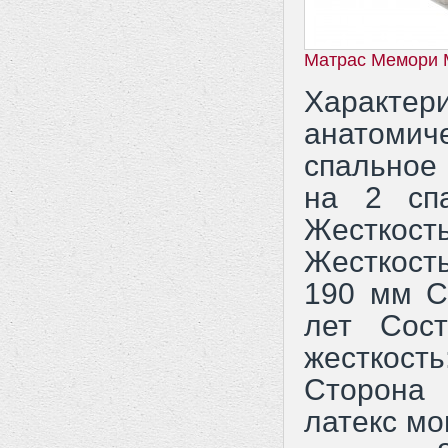
Матрас Мемори 
Характе
анатоми
спальное
на 2 сп
Жесткос
Жесткость
190 мм С
лет Сос
жесткос
Сторона
латекс м