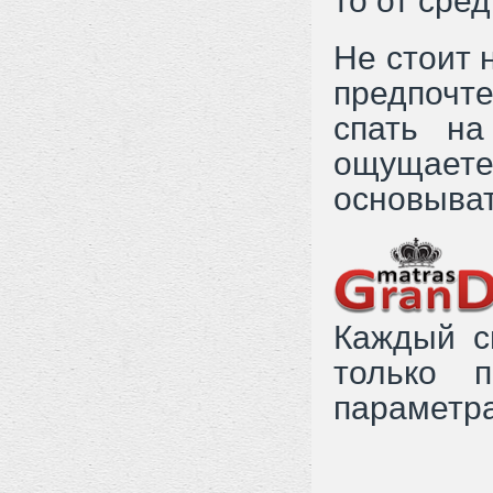
то от сре
Не стоит 
предпочт
спать на
ощущает
основыват
Каждый с
только 
параметр