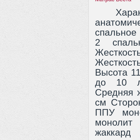
Характе
анатоми
спальное 
2 спал
Жесткос
Жесткос
Высота 1
до 10 л
Средняя 
см Сторон
ППУ мон
монолит
жаккард