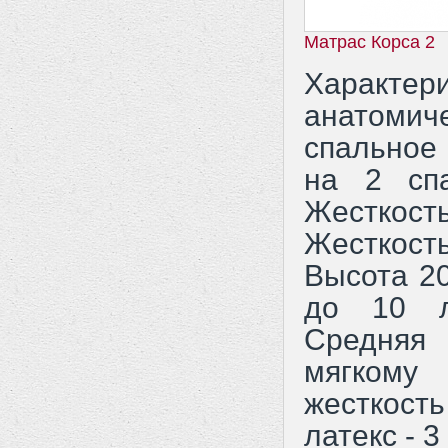
Матрас Корса 2
Характе
анатоми
спальное
на 2 сп
Жесткос
Жесткос
Высота 2
до 10 л
Средняя 
мягком
жесткос
латекс - 3