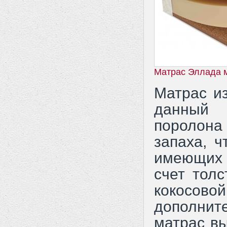
Матрас Эллада 
Матрас и
данный 
поролона 
запаха, 
имеющих 
счет тол
кокосово
дополни
матрас вы