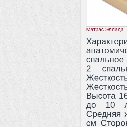
Матрас Эллада
Характе
анатоми
спальное 
2 спал
Жесткос
Жесткос
Высота 1
до 10 л
Средняя 
см Сторон