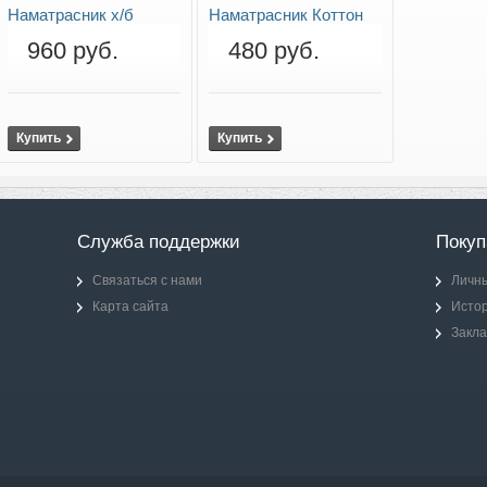
Наматрасник х/б
Наматрасник Коттон
960 руб.
480 руб.
Купить
Купить
Служба поддержки
Покуп
Связаться с нами
Личн
Карта сайта
Истор
Закла