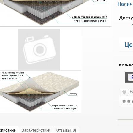
Налич
Досту
Це
Кол-в
В
Описание
Характеристики
Отзывы (0)