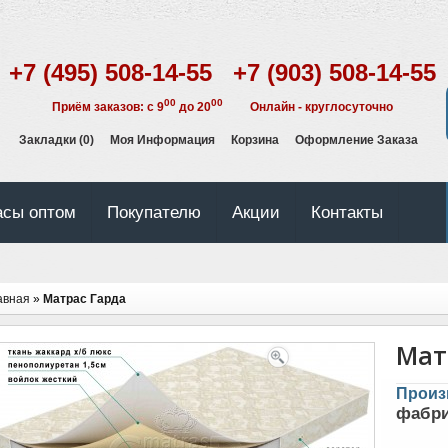
+7 (495) 508-14-55 +7 (903) 508-14-55
00
00
Приём заказов: с 9
до 20
Онлайн - круглосуточно
Закладки (0)
Моя Информация
Корзина
Оформление Заказа
асы оптом
Покупателю
Акции
Контакты
авная
»
Матрас Гарда
Мат
Произ
фабри