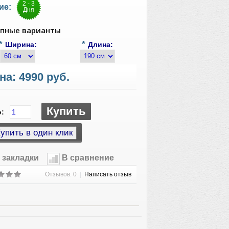
2 - 3
ие:
Дня
пные варианты
*
*
Ширина:
Длина:
на:
4990 руб.
Купить
о:
 закладки
В сравнение
Отзывов: 0
|
Написать отзыв