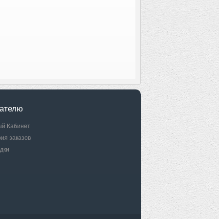
ателю
ый Кабинет
ия заказов
дки