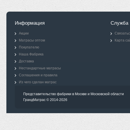
Информация
Служба 
Акции
Связатьс
Матрасы оптом
Карта са
Покупателю
Наша Фабрика
Доставка
Нестандартные матрасы
Соглашения и правила
Из чего сделан матрас
Представительство фабрики в Москве и Московской области
ГрандМатрас © 2014-2026