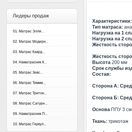
Лидеры продаж
Характеристики:
Тип матраса:
ана
01. Матрас Элли...
Нагрузка на 1 с
Нагрузка на 2 с
02. Матрас Модерн...
Жесткость стор
03. Матрас Какрд...
Жесткость стор
Высота
200 мм
04. Наматрасник К...
Срок службы из
05. Матрас Зевс...
Состав:
06. Матрас Тимми...
Сторона А: Сред
07. Матрас Тритон...
Сторона Б:
Сред
08. Матрас Сатурн...
Основа
ППУ 3 см (
09. Наматрасник П...
Ткань:
трикотаж
10. Матрас Геркул...