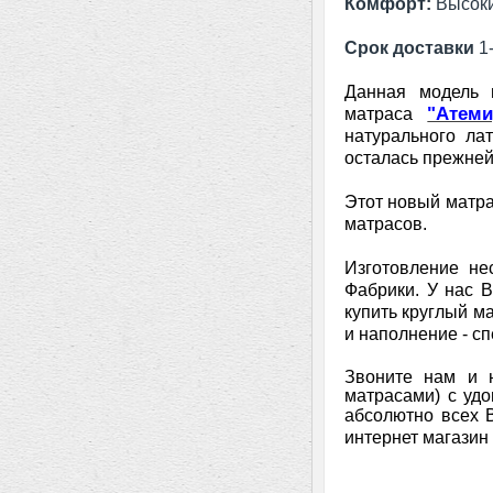
Комфорт:
Высок
Срок доставки
1-
Данная модель н
"Атеми
матраса
натурального ла
осталась прежней,
Этот новый матра
матрасов.
Изготовление не
Фабрики. У нас 
купить круглый м
и наполнение - с
Звоните нам и 
матрасами) с удо
абсолютно всех 
интернет магазин