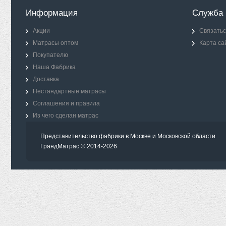
Информация
Служба 
Акции
Связатьс
Матрасы оптом
Карта са
Покупателю
Наша Фабрика
Доставка
Нестандартные матрасы
Соглашения и правила
Из чего сделан матрас
Представительство фабрики в Москве и Московской области
ГрандМатрас © 2014-2026