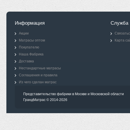
Информация
Служба 
Акции
Связатьс
Матрасы оптом
Карта са
Покупателю
Наша Фабрика
Доставка
Нестандартные матрасы
Соглашения и правила
Из чего сделан матрас
Представительство фабрики в Москве и Московской области
ГрандМатрас © 2014-2026