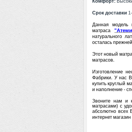
Комфорт:
Высок
Срок доставки
1-
Данная модель н
"Атеми
матраса
натурального ла
осталась прежней,
Этот новый матра
матрасов.
Изготовление не
Фабрики. У нас 
купить круглый м
и наполнение - с
Звоните нам и 
матрасами) с удо
абсолютно всех 
интернет магазин