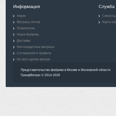
Информация
Служба 
Акции
Связатьс
Матрасы оптом
Карта са
Покупателю
Наша Фабрика
Доставка
Нестандартные матрасы
Соглашения и правила
Из чего сделан матрас
Представительство фабрики в Москве и Московской области
ГрандМатрас © 2014-2026