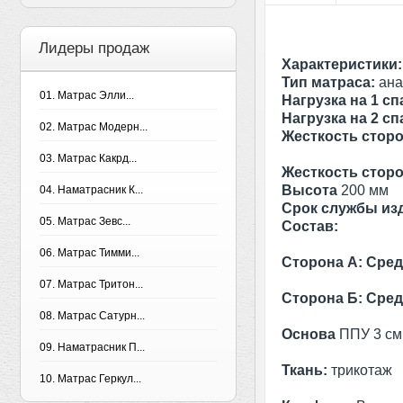
Лидеры продаж
Характеристики:
Тип матраса:
ана
01. Матрас Элли...
Нагрузка на 1 с
Нагрузка на 2 с
02. Матрас Модерн...
Жесткость стор
03. Матрас Какрд...
Жесткость стор
Высота
200 мм
04. Наматрасник К...
Срок службы из
05. Матрас Зевс...
Состав:
06. Матрас Тимми...
Сторона А: Сред
07. Матрас Тритон...
Сторона Б:
Сред
08. Матрас Сатурн...
Основа
ППУ 3 см (
09. Наматрасник П...
Ткань:
трикотаж
10. Матрас Геркул...